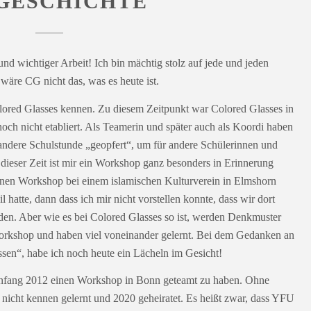
GESCHICHTE
nd wichtiger Arbeit! Ich bin mächtig stolz auf jede und jeden
äre CG nicht das, was es heute ist.
olored Glasses kennen. Zu diesem Zeitpunkt war Colored Glasses in
ch nicht etabliert. Als Teamerin und später auch als Koordi haben
r andere Schulstunde „geopfert“, um für andere Schülerinnen und
eser Zeit ist mir ein Workshop ganz besonders in Erinnerung
inen Workshop bei einem islamischen Kulturverein in Elmshorn
 hatte, dann dass ich mir nicht vorstellen konnte, dass wir dort
en. Aber wie es bei Colored Glasses so ist, werden Denkmuster
Workshop und haben viel voneinander gelernt. Bei dem Gedanken an
ssen“, habe ich noch heute ein Lächeln im Gesicht!
Anfang 2012 einen Workshop in Bonn geteamt zu haben. Ohne
nicht kennen gelernt und 2020 geheiratet. Es heißt zwar, dass YFU