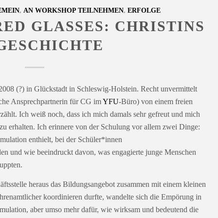
,
,
EMEIN
AN WORKSHOP TEILNEHMEN
ERFOLGE
RED GLASSES: CHRISTINS
GESCHICHTE
08 (?) in Glückstadt in Schleswig-Holstein. Recht unvermittelt
liche Ansprechpartnerin für CG im
YFU
-Büro) von einem freien
ählt. Ich weiß noch, dass ich mich damals sehr gefreut und mich
e zu erhalten. Ich erinnere von der Schulung vor allem zwei Dinge:
mulation enthielt, bei der Schüler*innen
den und wie beeindruckt davon, was engagierte junge Menschen
uppten.
chäftsstelle heraus das Bildungsangebot zusammen mit einem kleinen
renamtlicher koordinieren durfte, wandelte sich die Empörung in
mulation, aber umso mehr dafür, wie wirksam und bedeutend die