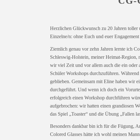
CG-
Herzlichen Glückwunsch zu 20 Jahren toller u
Einzelne/n: ohne Euch und euer Engagement w
Ziemlich genau vor zehn Jahren lernte ich C
Schleswig-Holstein, meiner Heimat-Region, no
wir viel Zeit und vor allem auch die ein ode
Schüler Workshops durchzuführen. Während di
geblieben. Gemeinsam mit Eline haben wir e
durchgeführt. Und wenn ich doch ein Vorurteil
erfolgreich einen Workshop durchführen würd
aufgebrochen: wir hatten einen grandiosen 
das Spiel „Toaster“ und die Übung „Fallen la
Besonders dankbar bin ich für die Fügung, 
Colored Glasses hätte ich wohl meinen Mann 