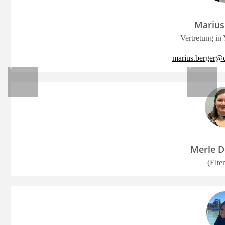
Marius
Vertretung i
marius.berger@c
Merle D
(Elter