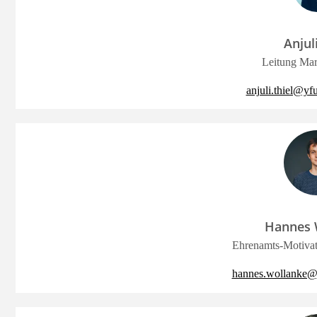
Anjuli
Leitung Mar
anjuli.thiel@yf
Hannes 
Ehrenamts-Motivat
hannes.wollanke@y