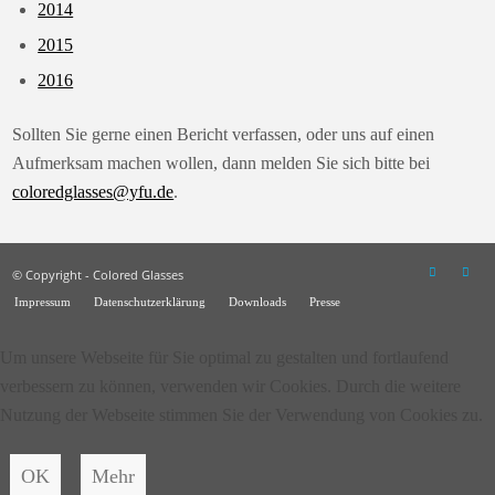
2014
2015
2016
Sollten Sie gerne einen Bericht verfassen, oder uns auf einen
Aufmerksam machen wollen, dann melden Sie sich bitte bei
coloredglasses@yfu.de
.
© Copyright - Colored Glasses
Impressum
Datenschutzerklärung
Downloads
Presse
Um unsere Webseite für Sie optimal zu gestalten und fortlaufend
verbessern zu können, verwenden wir Cookies. Durch die weitere
Nutzung der Webseite stimmen Sie der Verwendung von Cookies zu.
OK
Mehr