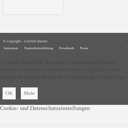
© Copyright - Colored Glasses
Impressum
Datenschutzerklärung
Downloads
Presse
Um unsere Webseite für Sie optimal zu gestalten und fortlaufend
verbessern zu können, verwenden wir Cookies. Durch die weitere
Nutzung der Webseite stimmen Sie der Verwendung von Cookies zu.
OK
Mehr
Cookie- und Datenschutzeinstellungen