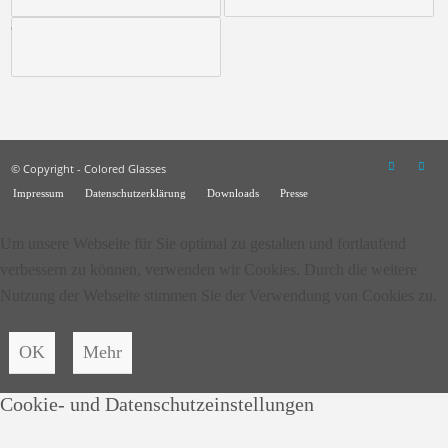
© Copyright - Colored Glasses
Impressum
Datenschutzerklärung
Downloads
Presse
Um unsere Webseite für Sie optimal zu gestalten und fortlaufend
verbessern zu können, verwenden wir Cookies. Durch die weitere
Nutzung der Webseite stimmen Sie der Verwendung von Cookies zu.
OK
Mehr
Cookie- und Datenschutzeinstellungen