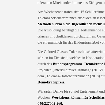
toleranten Miteinander konnte das Ziel gemei
Am Wochenende trafen sich 15 Schüler*innen
Toleranzbotschafter*innen ausbilden zu lasse
Methoden lernen die Jugendlichen mehr üb
Die Ausbildung befähigt die Teilnehmende 
Glasses in Schulklassen durchzuführen. Gele
die ehrenamtlich für das Bildungsangebot vo
Die Colored Glasses Toleranzbotschafter*inne
stärken im Eichsfeld, welches in Kooperation
durch das
Bundesprogramm
„
Demokratie 
Projekten „Interkulturelles Training“ (2015/16
dem „Toleranz-Botschafter*innen“ (2018) au
Demokratiepreis
.
Wir sagen Danke für so viel Engagement und
Wochen.
Works
hops
können für Schulklas
040/227002-260.