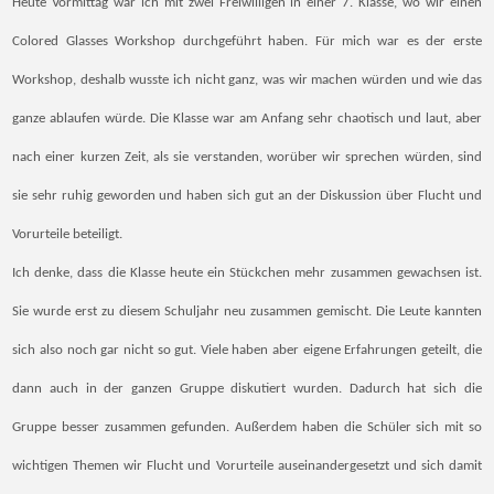
Heute Vormittag war ich mit zwei Freiwilligen in einer 7. Klasse, wo wir einen
Colored Glasses Workshop durchgeführt haben. Für mich war es der erste
Workshop, deshalb wusste ich nicht ganz, was wir machen würden und wie das
ganze ablaufen würde. Die Klasse war am Anfang sehr chaotisch und laut, aber
nach einer kurzen Zeit, als sie verstanden, worüber wir sprechen würden, sind
sie sehr ruhig geworden und haben sich gut an der Diskussion über Flucht und
Vorurteile beteiligt.
Ich denke, dass die Klasse heute ein Stückchen mehr zusammen gewachsen ist.
Sie wurde erst zu diesem Schuljahr neu zusammen gemischt. Die Leute kannten
sich also noch gar nicht so gut. Viele haben aber eigene Erfahrungen geteilt, die
dann auch in der ganzen Gruppe diskutiert wurden. Dadurch hat sich die
Gruppe besser zusammen gefunden. Außerdem haben die Schüler sich mit so
wichtigen Themen wir Flucht und Vorurteile auseinandergesetzt und sich damit