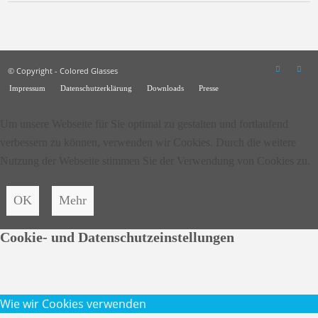
© Copyright - Colored Glasses
Impressum
Datenschutzerklärung
Downloads
Presse
Um unsere Webseite für Sie optimal zu gestalten und fortlaufend
verbessern zu können, verwenden wir Cookies. Durch die weitere
Nutzung der Webseite stimmen Sie der Verwendung von Cookies zu.
OK
Mehr
Cookie- und Datenschutzeinstellungen
Wie wir Cookies verwenden