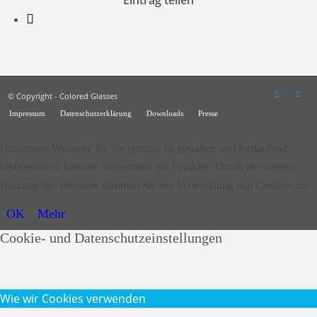
© Copyright - Colored Glasses
Impressum
Datenschutzerklärung
Downloads
Presse
Um unsere Webseite für Sie optimal zu gestalten und fortlaufend
verbessern zu können, verwenden wir Cookies. Durch die weitere
Nutzung der Webseite stimmen Sie der Verwendung von Cookies zu.
OK
Mehr
Cookie- und Datenschutzeinstellungen
Wie wir Cookies verwenden