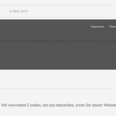
3. MAI 2019
Impressum
Date
lten und fortlaufend verbessern zu können, verwenden wir Cookies. Du
.
. Wir verwenden Cookies, um uns mitzuteilen, wenn Sie unsere Websites