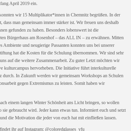
ang April 2019 ein.
onnten wir 15 Multiplikator*innen in Chemnitz begrüßen. In der
, dass man gemeinsam immer stärker ist. Wir freuen uns deshalb
innen gefunden zu haben. Besonders lobenswert ist die
eten Bürgerhaus am Rosenhof – das ALL IN – zu erwähnen. Mitten
des Ambiente und neugierige Passanten konnten uns bei unserer
iftung hat die Kosten für die Schulung übernommen. Wir sind sehr
 uns auf die weitere Zusammenarbeit. Zu guter Letzt möchten wir
ve kulturcampus hervorheben. Die Initiative führt interkulturelle
tz durch. In Zukunft werden wir gemeinsam Workshops an Schulen
onsarbeit gegen Extremismus zu leisten. Somit haben wir
nach einem langen Winter Schönheit ans Licht bringen, so wollen
 sie gebraucht wird. Jeder kann etwas tun. Informiert euch und setzt
nd die Motivation die jeder von euch hat mit einfließen lassen.
findet ihr auf Instagram: @coloredglasses_yfu