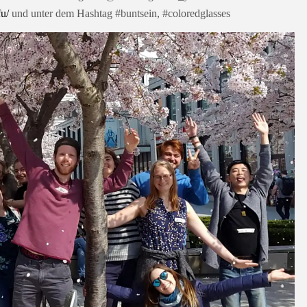
u/
und unter dem Hashtag #buntsein, #coloredglasses