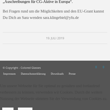
„Auschreibungen für CG-Aktive in Europa“.
Bei Fragen rund um die Möglichkeiten und den EU-Grant kannst
Du Dich an Sara wenden sara.klingebiel@yfu.de
19. JULI 2019
© Copyright - Colored Glasses
Impressum
Datenschutzerklärung
Downloads
Presse
Um unsere Webseite für Sie optimal zu gestalten und fortlaufend
verbessern zu können, verwenden wir Cookies. Durch die weitere
Nutzung der Webseite stimmen Sie der Verwendung von Cookies zu.