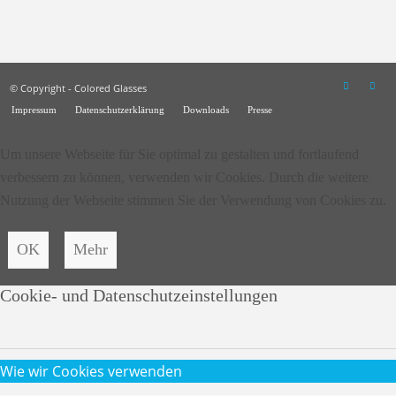
© Copyright - Colored Glasses
Impressum
Datenschutzerklärung
Downloads
Presse
Um unsere Webseite für Sie optimal zu gestalten und fortlaufend
verbessern zu können, verwenden wir Cookies. Durch die weitere
Nutzung der Webseite stimmen Sie der Verwendung von Cookies zu.
OK
Mehr
Cookie- und Datenschutzeinstellungen
Wie wir Cookies verwenden