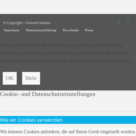
© Copyright - Colored Glasses
Impressum
Datenschutzerklärung
Downloads
Presse
Um unsere Webseite für Sie optimal zu gestalten und fortlaufend
verbessern zu können, verwenden wir Cookies. Durch die weitere
Nutzung der Webseite stimmen Sie der Verwendung von Cookies zu.
OK
Mehr
Cookie- und Datenschutzeinstellungen
Wie wir Cookies verwenden
Wir können Cookies anfordern, die auf Ihrem Gerät eingestellt werden.