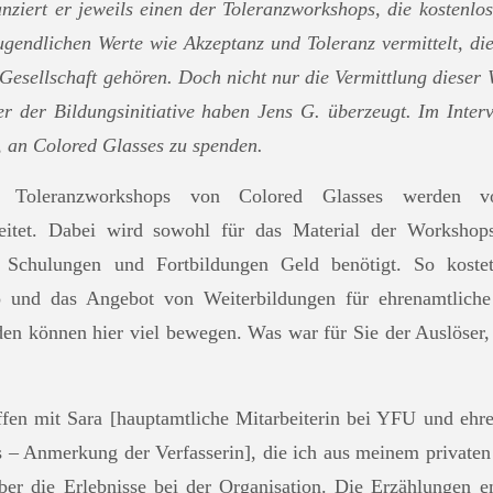
anziert er jeweils einen der Toleranzworkshops, die kostenlo
ugendlichen Werte wie Akzeptanz und Toleranz vermittelt, die
Gesellschaft gehören. Doch nicht nur die Vermittlung dieser 
er der Bildungsinitiative haben Jens G. überzeugt. Im Interv
 an Colored Glasses zu spenden.
Toleranzworkshops von Colored Glasses werden vo
leitet. Dabei wird sowohl für das Material der Workshops
Schulungen und Fortbildungen Geld benötigt. So koste
und das Angebot von Weiterbildungen für ehrenamtliche
den können hier viel bewegen. Was war für Sie der Auslöser,
en mit Sara [hauptamtliche Mitarbeiterin bei YFU und ehre
s – Anmerkung der Verfasserin], die ich aus meinem private
ber die Erlebnisse bei der Organisation. Die Erzählungen e