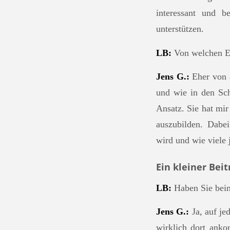
interessant und b
unterstützen.
LB:
Von welchen Erl
Jens G.:
Eher von a
und wie in den Sch
Ansatz. Sie hat mir
auszubilden. Dabei
wird und wie viele
Ein kleiner Bei
LB:
Haben Sie bei
Jens G.:
Ja, auf je
wirklich dort anko