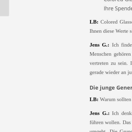
Chemnitz
Ihre Spende 
LB:
Colored Glasse
Ihnen diese Werte s
Jens G.:
Ich finde
Menschen gehören s
vertreten zu sein.
gerade wieder an j
Die junge Gener
LB:
Warum sollten 
Jens G.:
Ich denke
führen wollen. Das
umgeht. Die Grund