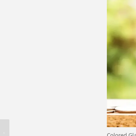
„Demokratie Leben“
Colored Gl
fördert Colored Glasses in