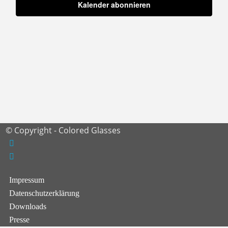
Engagement-Möglichkeiten
Kalender abonnieren
Organisationsstruktur
Ehrenamtlich Aktiv
Warum Mitmachen?
Werden
© Copyright - Colored Glasses
Schulungen &
Fortbildungen
Impressum
FAQs für Ehrenamtliche
Datenschutzerklärung
Downloads
Presse