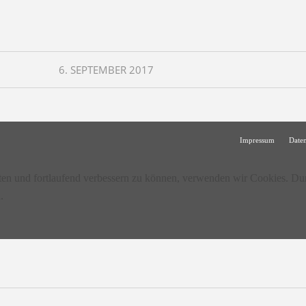
6. SEPTEMBER 2017
Impressum
Date
lten und fortlaufend verbessern zu können, verwenden wir Cookies. Du
.