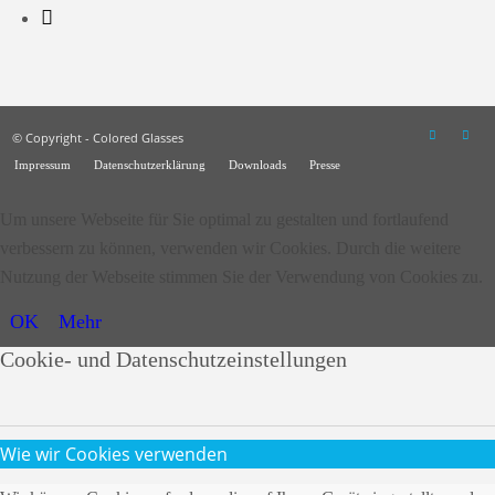
© Copyright - Colored Glasses
Impressum
Datenschutzerklärung
Downloads
Presse
Um unsere Webseite für Sie optimal zu gestalten und fortlaufend
verbessern zu können, verwenden wir Cookies. Durch die weitere
Nutzung der Webseite stimmen Sie der Verwendung von Cookies zu.
OK
Mehr
Cookie- und Datenschutzeinstellungen
Wie wir Cookies verwenden