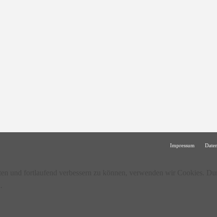
Impressum
Date
lten und fortlaufend verbessern zu können, verwenden wir Cookies. Du
.