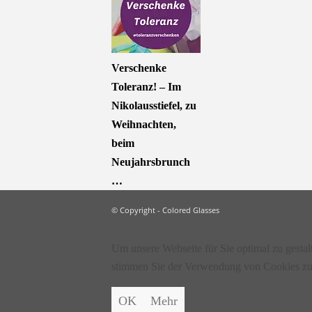
Verschenke
Toleranz! – Im
Nikolausstiefel, zu
Weihnachten,
beim
Neujahrsbrunch
…
© Copyright - Colored Glasses
Um unsere Webseite für Sie optimal zu gesta
stimmen Sie der Verwendung von Cookies zu
OK
Mehr