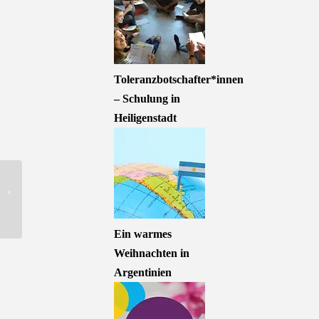
Toleranzbotschafter*innen
– Schulung in
Heiligenstadt
Thüringer
Demokratiepreis 2018
goes to Colored Glasses!
Ein warmes
Weihnachten in
Argentinien