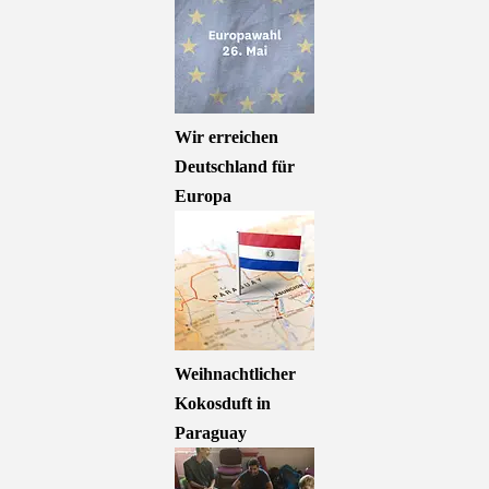
Wir erreichen
Deutschland für
Europa
Weihnachtlicher
Kokosduft in
Paraguay