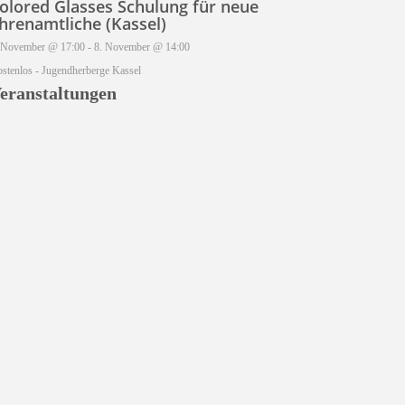
olored Glasses Schulung für neue
hrenamtliche (Kassel)
 November @ 17:00
-
8. November @ 14:00
stenlos
-
Jugendherberge Kassel
eranstaltungen