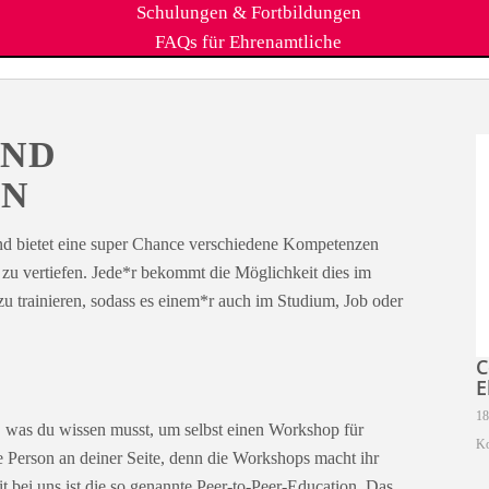
Schulungen & Fortbildungen
FAQs für Ehrenamtliche
UND
EN
nd bietet eine super Chance verschiedene Kompetenzen
zu vertiefen. Jede*r bekommt die Möglichkeit dies im
 trainieren, sodass es einem*r auch im Studium, Job oder
C
E
18
s, was du wissen musst, um selbst einen Workshop für
Ko
e Person an deiner Seite, denn die Workshops macht ihr
 bei uns ist die so genannte Peer-to-Peer-Education. Das