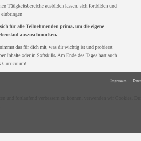
nen Tätigkeitsbereiche ausbilden lassen, sich fortbilden und
 einbringen.
sich für alle Teilnehmenden prima, um die eigene
ebenslauf auszuschmücken.
mmst das für dich mit, was dir wichtig ist und probierst
ber Inhalte oder in Softskills. Am Ende des Tages hast auch
s Curriculum!
Impressum
Date
lten und fortlaufend verbessern zu können, verwenden wir Cookies. Du
.