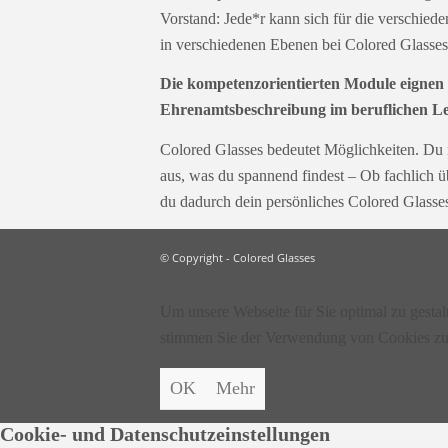
Vorstand: Jede*r kann sich für die verschiede
in verschiedenen Ebenen bei Colored Glasses
Die kompetenzorientierten Module eignen 
Ehrenamtsbeschreibung im beruflichen L
Colored Glasses bedeutet Möglichkeiten. Du ni
aus, was du spannend findest – Ob fachlich ü
du dadurch dein persönliches Colored Glasse
© Copyright - Colored Glasses
Um unsere Webseite für Sie optimal zu gesta
stimmen Sie der Verwendung von Cookies zu
OK
Mehr
Cookie- und Datenschutzeinstellungen