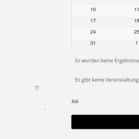
Veranstaltungen
V
0
0
10
1
Veranstaltungen
Ve
0
0
17
1
Veranstaltungen
Ve
0
0
24
2
Veranstaltungen
Ve
0
0
31
1
Veranstaltungen
V
Es wurden keine Ergebniss
Hinweis
Es gibt keine Veranstaltun
Hinweis
Juli