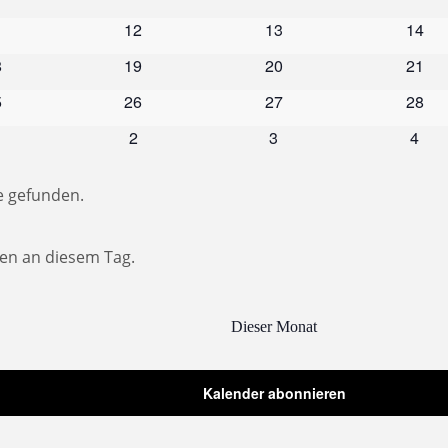
eranstaltungen
Veranstaltungen
Veranstaltungen
Veran
0
0
0
1
12
13
14
ranstaltungen
Veranstaltungen
Veranstaltungen
Veran
0
0
0
8
19
20
21
ranstaltungen
Veranstaltungen
Veranstaltungen
Veran
0
0
0
5
26
27
28
ranstaltungen
Veranstaltungen
Veranstaltungen
Veran
0
0
0
2
3
4
eranstaltungen
Veranstaltungen
Veranstaltungen
Veran
e gefunden.
gen an diesem Tag.
Dieser Monat
Kalender abonnieren