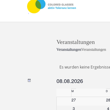
Veranstaltungen
Veranstaltungen
Veranstaltungen
Veranstaltungen
Es wurden keine Ergebniss
Hinweis
08.08.2026
Datum
Kalender
M
Montag
D
D
wählen.
von
0
0
27
2
Veranstaltungen
Ve
Veranstaltungen
0
0
3
4