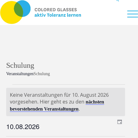
Schulung
Veranstaltungen
Schulung
Veranstaltungen
Keine Veranstaltungen für 10. August 2026
für
vorgesehen. Hier geht es zu den
nächsten
Hinweis
10.
.
bevorstehenden Veranstaltungen
August
2026
Veranst
10.08.2026
Verans
Suche
Tag
Ansich
Suche
Datum