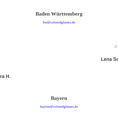
Baden Württemberg
bw@coloredglasses.de
Lena S
ra H.
Bayern
bayern@coloredglasses.de