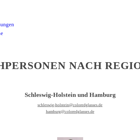
dungen
he
HPERSONEN NACH REGI
Schleswig-Holstein und Hamburg
schleswig-holstein@coloredglasses.de
hamburg@coloredglasses.de