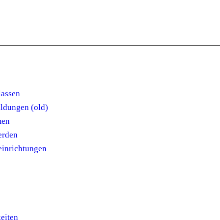
lassen
ldungen (old)
men
erden
einrichtungen
eiten