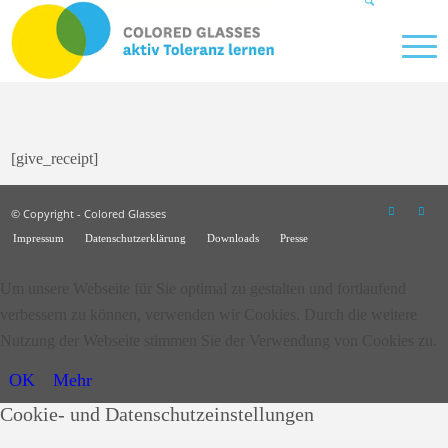
[give_receipt]
© Copyright - Colored Glasses
Impressum
Datenschutzerklärung
Downloads
Presse
Um unsere Webseite für Sie optimal zu gestalten und fortlaufend
verbessern zu können, verwenden wir Cookies. Durch die weitere
Nutzung der Webseite stimmen Sie der Verwendung von Cookies zu.
OK
Mehr
Cookie- und Datenschutzeinstellungen